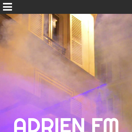
Aller au contenu
Des soirées à ne pas manquer!
Les aktus
Évènements
Recherche :
ADRIEN FM