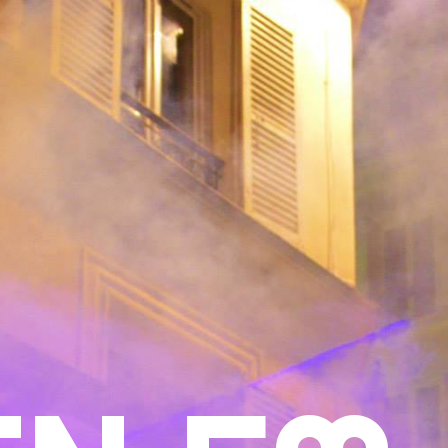
 soirées à ne pas manquer!
 aktus
ènements
herche :